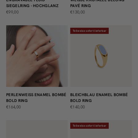
SIEGELRING - HOCHGLANZ
AVÉ RING
ANGEBOT
ANGEBOT
€99,00
€130,00
Teilweise sofort lieferbar
PERLENWEISS ENAMEL BOMBÉ B
BLEICHBLAU ENAMEL BOMBÉ
OLD RING
BOLD RING
ANGEBOT
ANGEBOT
€164,00
€140,00
Teilweise sofort lieferbar