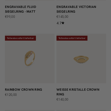
ENGRAVABLE FLUID
ENGRAVABLE VICTORIAN
SIEGELRING - MATT
SIEGELRING
ANGEBOT
ANGEBOT
€99,00
€145,00
4.7
Teilweise sofort lieferbar
Teilweise sofort lieferbar
RAINBOW CROWN RING
WEISSE KRISTALLE CROWN R
ING
ANGEBOT
€120,00
ANGEBOT
€140,00