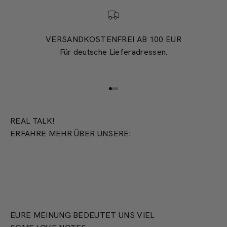
VERSANDKOSTENFREI AB 100 EUR
Für deutsche Lieferadressen.
Gehe zu Element 1
Gehe zu Element 2
Gehe zu Element 3
REAL TALK!
ERFAHRE MEHR ÜBER UNSERE:
PRODUKTION
EURE MEINUNG BEDEUTET UNS VIEL