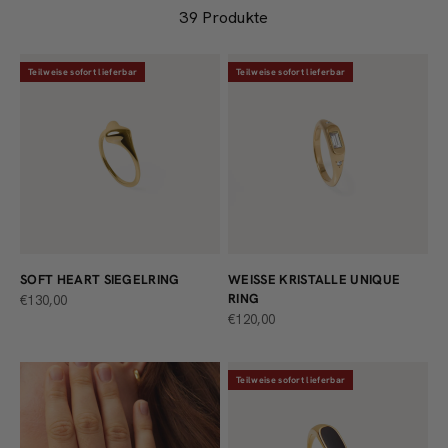
39 Produkte
Teilweise sofort lieferbar
Teilweise sofort lieferbar
SOFT HEART SIEGELRING
WEISSE KRISTALLE UNIQUE R
ING
ANGEBOT
€130,00
ANGEBOT
€120,00
Teilweise sofort lieferbar