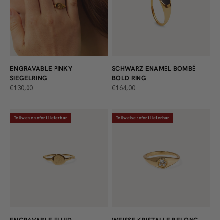
ENGRAVABLE PINKY
SCHWARZ ENAMEL BOMBÉ
SIEGELRING
BOLD RING
ANGEBOT
ANGEBOT
€130,00
€164,00
Teilweise sofort lieferbar
Teilweise sofort lieferbar
ENGRAVABLE FLUID
WEISSE KRISTALLE BELONG P