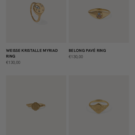
WEISSE KRISTALLE MYRIAD R
BELONG PAVÉ RING
ING
ANGEBOT
€130,00
ANGEBOT
€130,00