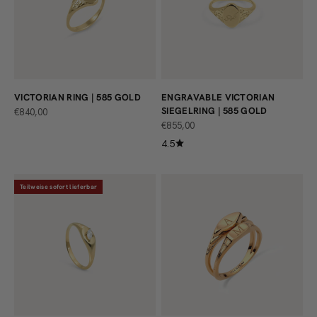
VICTORIAN RING | 585 GOLD
ENGRAVABLE VICTORIAN
SIEGELRING | 585 GOLD
ANGEBOT
€840,00
ANGEBOT
€855,00
4.5
Teilweise sofort lieferbar