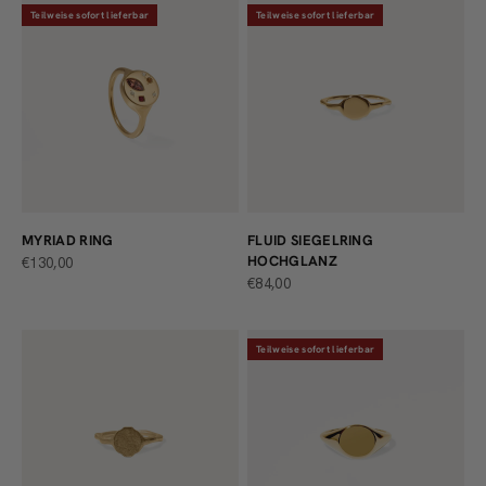
Teilweise sofort lieferbar
Teilweise sofort lieferbar
MYRIAD RING
FLUID SIEGELRING
HOCHGLANZ
ANGEBOT
€130,00
ANGEBOT
€84,00
Teilweise sofort lieferbar