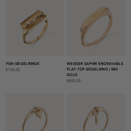
FISH SIEGELRINGE
WEISSER SAPHIR ENGRAVABLE F
LAT-TOP SIEGELRING | 585 G
ANGEBOT
€150,00
OLD
ANGEBOT
€850,00