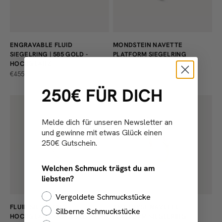
ENGRAVABLE FLUID
MONDSTEIN NAVETTE
SIEGELRING | 585 GOLD -
PLATFORM SIEGELRING
HOCHGLANZ
ANGEBOT
€140,00
ANGEBOT
€455,00
250€ FÜR DICH
Melde dich für unseren Newsletter an
und gewinne mit etwas Glück einen
250€ Gutschein.
Welchen Schmuck trägst du am
liebsten?
Vergoldete Schmuckstücke
FLUID SIEGELRING
AMETHYST NAVETTE
Silberne Schmuckstücke
HOCHGLANZ | 585 GOLD
PLATFORM SIEGELRING