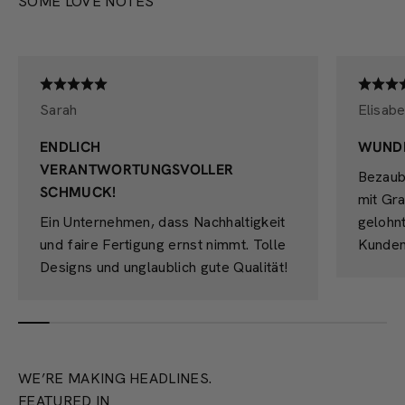
SOME LOVE NOTES
Sarah
Elisabe
ENDLICH
WUND
VERANTWORTUNGSVOLLER
Bezaub
SCHMUCK!
mit Gra
Ein Unternehmen, dass Nachhaltigkeit
gelohn
und faire Fertigung ernst nimmt. Tolle
Kunden
Designs und unglaublich gute Qualität!
WE’RE MAKING HEADLINES.
FEATURED IN