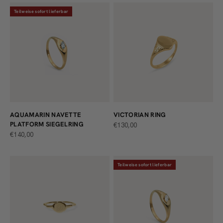
Teilweise sofort lieferbar
AQUAMARIN NAVETTE
VICTORIAN RING
PLATFORM SIEGELRING
ANGEBOT
€130,00
ANGEBOT
€140,00
Teilweise sofort lieferbar