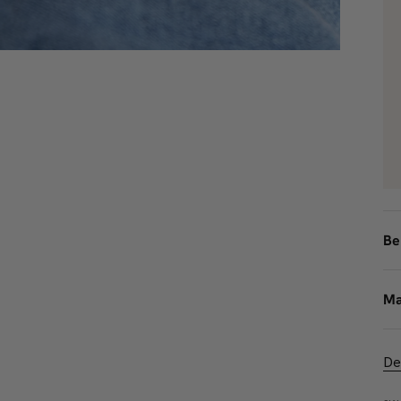
Be
Ma
De