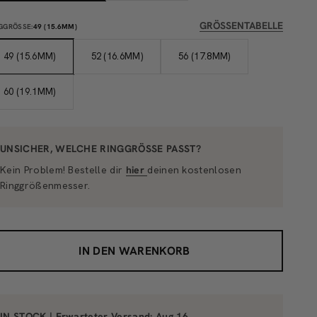
GRÖSSENTABELLE
GGRÖSSE:
49 (15.6MM)
49 (15.6MM)
52 (16.6MM)
56 (17.8MM)
60 (19.1MM)
UNSICHER, WELCHE RINGGRÖSSE PASST?
Kein Problem! Bestelle dir
hier
deinen kostenlosen
Ringgrößenmesser.
IN DEN WARENKORB
IN STOCK | Erwarteter Versand:
Aug 16