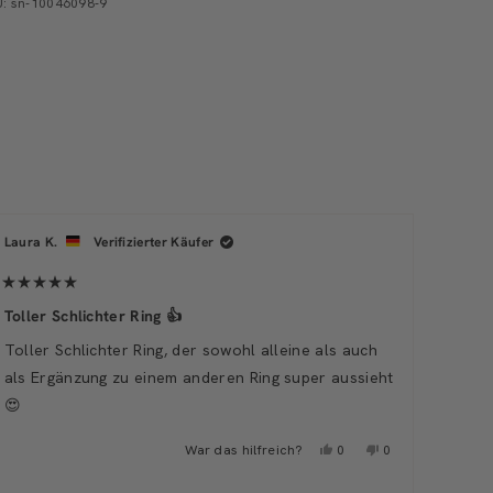
: sn-10046098-9
Laura K.
Verifizierter Käufer
Yanni
Mit
Mit
5
Toller Schlichter Ring 👍
5
Sehr 
von
von
5
Toller Schlichter Ring, der sowohl alleine als auch
5
Gute 
Sternen
Stern
bewertet
als Ergänzung zu einem anderen Ring super aussieht
bewer
Gesch
😍
Ja,
Nein,
War das hilfreich?
0
0
diese
Personen
diese
Personen
Rezension
stimmten
Rezension
stimmten
von
mit
von
mit
n