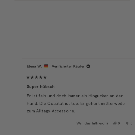
Elena W.
Verifizierter Käufer
Mit
5
Super hübsch
von
5
Er ist fein und doch immer ein Hingucker an der
Sternen
bewertet
Hand. DIe Qualität ist top. Er gehört mittlerweile
zum Alltags-Accessoire.
Ja,
Ne
War das hilfreich?
0
0
diese
Persone
di
P
Rezension
stimmte
Re
s
von
mit
vo
m