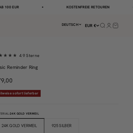
 EUR
KOSTENFREIE RETOUREN
DEUTSCH
Suche öffnen
Kundenkonto
Warenkor
EUR €
Klicken,
4.9
Sterne
um
sic Reminder Ring
n
zu
den
ernen
ngebot
79,00
wertet
Rezensionen
zu
ilweise sofort lieferbar
scrollen
ERIAL:
24K GOLD VERMEIL
24K GOLD VERMEIL
925 SILBER