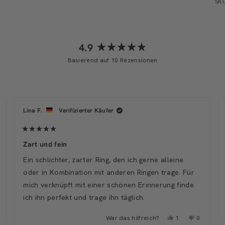
SKU
4.9
Mit
Basierend auf 10 Rezensionen
4.9
von
5
Wird geladen...
Sternen
bewertet
Lina F.
Verifizierter Käufer
Mit
5
Zart und fein
von
5
Ein schlichter, zarter Ring, den ich gerne alleine
Sternen
bewertet
oder in Kombination mit anderen Ringen trage. Für
mich verknüpft mit einer schönen Erinnerung finde
ich ihn perfekt und trage ihn täglich.
in,
n
ese
ersonen
n
zension
timmten
Ja,
Nein,
War das hilfreich?
1
0
n
it
diese
Person
diese
Persone