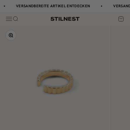
Zum Inhalt springen
↵
↵
↵
↵
Barrierefreiheits-Widget öffnen
Zum Inhalt springen
Zum Menü springen
Fußzeile springen
VERSANDBEREITE ARTIKEL ENTDECKEN
VERSANDK
Navigationsmenü öffnen
Suche öffnen
Waren
Stilnest
Bild vergrößern