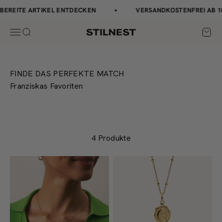
Zum Inhalt springen
↵
↵
↵
↵
Barrierefreiheits-Widget öffnen
Zum Inhalt springen
Zum Menü springen
Fußzeile springen
EREITE ARTIKEL ENTDECKEN
VERSANDKOSTENFREI AB 10
Navigationsmenü öffnen
Suche öffnen
Waren
Stilnest
FINDE DAS PERFEKTE MATCH
Franziskas Favoriten
4 Produkte