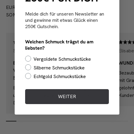
EURE MEINUNG BEDEUTET UNS VIEL
Melde dich für unseren Newsletter an
SOME LOVE NOTES
und gewinne mit etwas Glück einen
250€ Gutschein.
Welchen Schmuck trägst du am
liebsten?
Sarah
Elisabe
Vergoldete Schmuckstücke
ENDLICH
WUND
Silberne Schmuckstücke
VERANTWORTUNGSVOLLER
Bezaub
Echtgold Schmuckstücke
SCHMUCK!
mit Gra
Ein Unternehmen, dass Nachhaltigkeit
gelohn
und faire Fertigung ernst nimmt. Tolle
Kunden
WEITER
Designs und unglaublich gute Qualität!