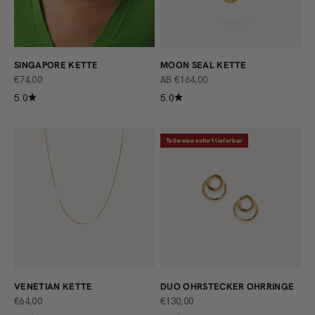
SINGAPORE KETTE
MOON SEAL KETTE
ANGEBOT
ANGEBOT
€74,00
AB €164,00
5.0
5.0
Teilweise sofort lieferbar
VENETIAN KETTE
DUO OHRSTECKER OHRRINGE
ANGEBOT
ANGEBOT
€64,00
€130,00