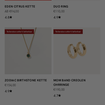
EDEN CITRUS KETTE
DUO RING
ANGEBOT
ANGEBOT
AB €94,00
€110,00
4.8
4.9
Teilweise sofort lieferbar
Teilweise sofort lieferbar
ZODIAC BIRTHSTONE KETTE
MOM BAND CREOLEN
OHRRINGE
ANGEBOT
€154,00
ANGEBOT
€190,00
4.9
4.7