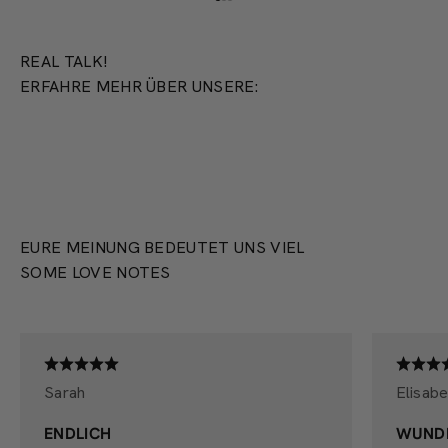
Gehe zu Element 1
Gehe zu Element 2
Gehe zu Element 3
REAL TALK!
ERFAHRE MEHR ÜBER UNSERE:
PRODUKTION
EURE MEINUNG BEDEUTET UNS VIEL
SOME LOVE NOTES
Sarah
Elisabe
ENDLICH
WUND