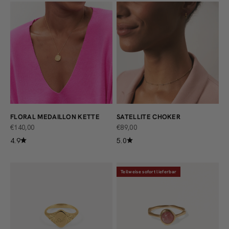
FLORAL MEDAILLON KETTE
SATELLITE CHOKER
ANGEBOT
ANGEBOT
€140,00
€89,00
4.9
5.0
Teilweise sofort lieferbar