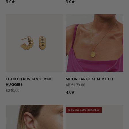
5.0
5.0
EDEN CITRUS TANGERINE
MOON LARGE SEAL KETTE
HUGGIES
ANGEBOT
AB €170,00
ANGEBOT
€240,00
4.9
Teilweise sofort lieferbar