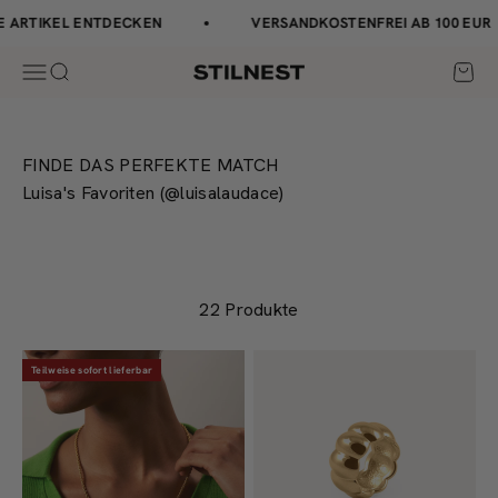
Zum Inhalt springen
↵
↵
↵
↵
Barrierefreiheits-Widget öffnen
Zum Inhalt springen
Zum Menü springen
Fußzeile springen
ARTIKEL ENTDECKEN
VERSANDKOSTENFREI AB 100 EUR
Navigationsmenü öffnen
Suche öffnen
Waren
Stilnest
FINDE DAS PERFEKTE MATCH
Luisa's Favoriten (@luisalaudace)
22 Produkte
Teilweise sofort lieferbar