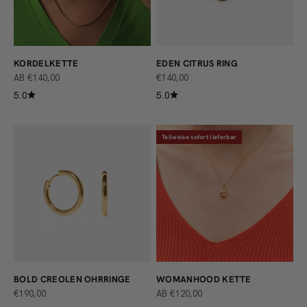
KORDELKETTE
EDEN CITRUS RING
ANGEBOT
ANGEBOT
AB €140,00
€140,00
5.0
5.0
Teilweise sofort lieferbar
BOLD CREOLEN OHRRINGE
WOMANHOOD KETTE
ANGEBOT
ANGEBOT
€190,00
AB €120,00