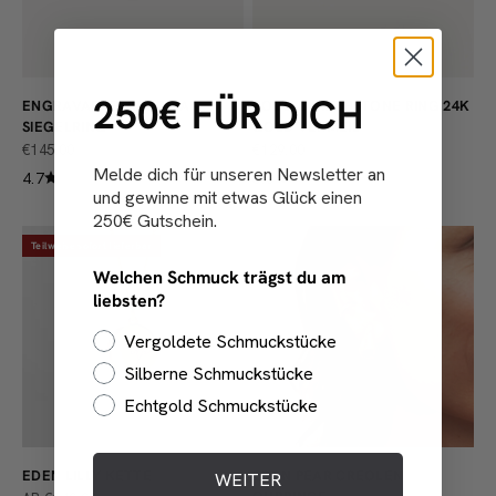
250€ FÜR DICH
ENGRAVABLE VICTORIAN
ZODIAC BIRTHSTONE RING 24K
SIEGELRING
GOLD VERMEIL
ANGEBOT
ANGEBOT
€145,00
€129,00
Melde dich für unseren Newsletter an
4.7
5.0
und gewinne mit etwas Glück einen
250€ Gutschein.
Teilweise sofort lieferbar
Welchen Schmuck trägst du am
liebsten?
Vergoldete Schmuckstücke
Silberne Schmuckstücke
Echtgold Schmuckstücke
EDEN LILLY KETTE
EDEN PEAR CREOLEN
WEITER