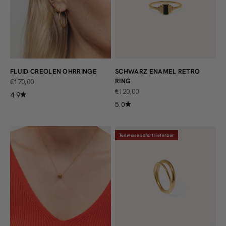
FLUID CREOLEN OHRRINGE
SCHWARZ ENAMEL RETRO
RING
ANGEBOT
€170,00
ANGEBOT
€120,00
4.9
5.0
Teilweise sofort lieferbar