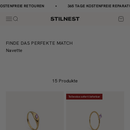
Zum Inhalt springen
↵
↵
↵
↵
Barrierefreiheits-Widget öffnen
Zum Inhalt springen
Zum Menü springen
Fußzeile springen
STENFREIE RETOUREN
365 TAGE KOSTENFREIE REPARAT
Navigationsmenü öffnen
Suche öffnen
Waren
Stilnest
FINDE DAS PERFEKTE MATCH
Navette
15 Produkte
Teilweise sofort lieferbar