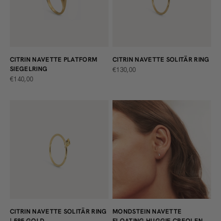
CITRIN NAVETTE PLATFORM
CITRIN NAVETTE SOLITÄR RING
SIEGELRING
ANGEBOT
€130,00
ANGEBOT
€140,00
CITRIN NAVETTE SOLITÄR RING
MONDSTEIN NAVETTE
| 585 GOLD
FLOATING HUGGIE CREOLEN