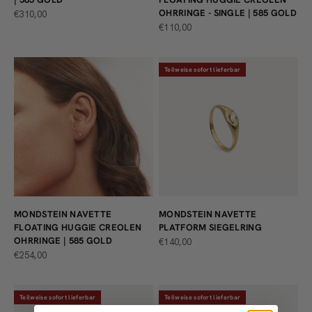
OHRRINGE - SINGLE | 585 GOLD
ANGEBOT
€310,00
ANGEBOT
€110,00
Teilweise sofort lieferbar
MONDSTEIN NAVETTE
MONDSTEIN NAVETTE
FLOATING HUGGIE CREOLEN
PLATFORM SIEGELRING
OHRRINGE | 585 GOLD
ANGEBOT
€140,00
ANGEBOT
€254,00
Teilweise sofort lieferbar
Teilweise sofort lieferbar