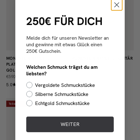
250€ FÜR DICH
Melde dich für unseren Newsletter an
und gewinne mit etwas Glück einen
250€ Gutschein.
MONDSTEIN NAVETTE
MONDSTEIN NAVETTE SOLITÄR
PLATFORM SIEGELRING | 585
RING
Welchen Schmuck trägst du am
GOLD
ANGEBOT
€130,00
liebsten?
ANGEBOT
€590,00
5.0
Vergoldete Schmuckstücke
Silberne Schmuckstücke
Echtgold Schmuckstücke
Teilweise sofort lieferbar
WEITER