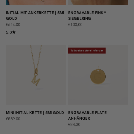
INITIAL MIT ANKERKETTE | 585
ENGRAVABLE PINKY
GOLD
SIEGELRING
ANGEBOT
ANGEBOT
€614,00
€130,00
5.0
Teilweise sofort lieferbar
MINI INITIAL KETTE | 585 GOLD
ENGRAVABLE PLATE
ANHÄNGER
ANGEBOT
€589,00
ANGEBOT
€84,00