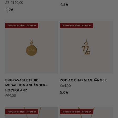
ANGEBOT
AB €150,00
4.8
4.9
Teilweise sofort lieferbar
Teilweise sofort lieferbar
ENGRAVABLE FLUID
ZODIAC CHARM ANHÄNGER
MEDALLION ANHÄNGER -
ANGEBOT
€64,00
HOCHGLANZ
5.0
ANGEBOT
€99,00
Teilweise sofort lieferbar
Teilweise sofort lieferbar