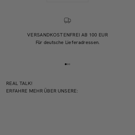
VERSANDKOSTENFREI AB 100 EUR
Für deutsche Lieferadressen.
Gehe zu Element 1
Gehe zu Element 2
Gehe zu Element 3
REAL TALK!
ERFAHRE MEHR ÜBER UNSERE:
PRODUKTION