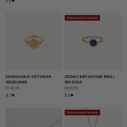
5.0
Teilweise sofort lieferbar
ENGRAVABLE VICTORIAN
ZODIAC BIRTHSTONE RING |
SIEGELRING
585 GOLD
ANGEBOT
ANGEBOT
€145,00
€639,00
4.7
5.0
Teilweise sofort lieferbar