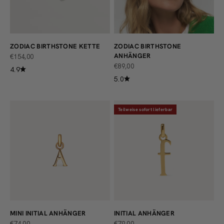
ZODIAC BIRTHSTONE KETTE
ZODIAC BIRTHSTONE
ANHÄNGER
ANGEBOT
€154,00
ANGEBOT
€89,00
4.9
5.0
Teilweise sofort lieferbar
MINI INITIAL ANHÄNGER
INITIAL ANHÄNGER
ANGEBOT
ANGEBOT
€74,00
€79,00