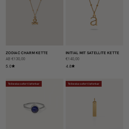
ZODIAC CHARM KETTE
INITIAL MIT SATELLITE KETTE
ANGEBOT
ANGEBOT
AB €130,00
€140,00
5.0
4.8
Teilweise sofort lieferbar
Teilweise sofort lieferbar