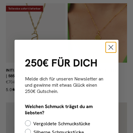
Teilweise sofort lieferbar
250€ FÜR DICH
INITIAL MIT SINGAPORE KETTE
ENGRAVABLE SEAL KETTE
| 585 GOLD
ANGEBOT
AB €160,00
Melde dich für unseren Newsletter an
ANGEBOT
€704,00
5.0
und gewinne mit etwas Glück einen
5.0
250€ Gutschein.
Welchen Schmuck trägst du am
liebsten?
Vergoldete Schmuckstücke
Silberne Schmuckstücke