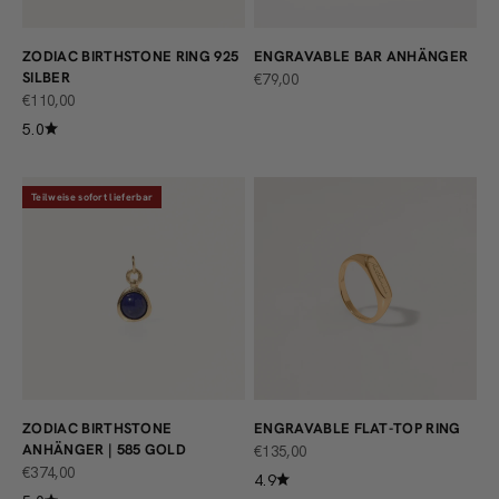
ZODIAC BIRTHSTONE RING 925
ENGRAVABLE BAR ANHÄNGER
SILBER
ANGEBOT
€79,00
ANGEBOT
€110,00
5.0
Teilweise sofort lieferbar
ZODIAC BIRTHSTONE
ENGRAVABLE FLAT-TOP RING
ANHÄNGER | 585 GOLD
ANGEBOT
€135,00
ANGEBOT
€374,00
4.9