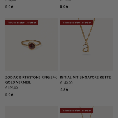
5.0
5.0
Teilweise sofort lieferbar
Teilweise sofort lieferbar
ZODIAC BIRTHSTONE RING 24K
INITIAL MIT SINGAPORE KETTE
GOLD VERMEIL
ANGEBOT
€140,00
ANGEBOT
€129,00
4.8
5.0
Teilweise sofort lieferbar