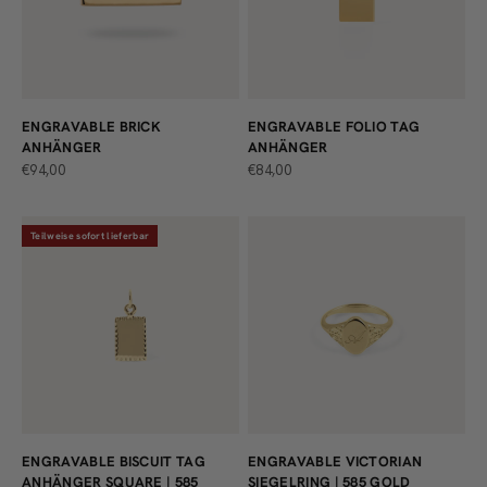
ENGRAVABLE BRICK
ENGRAVABLE FOLIO TAG
ANHÄNGER
ANHÄNGER
ANGEBOT
ANGEBOT
€94,00
€84,00
Teilweise sofort lieferbar
ENGRAVABLE BISCUIT TAG
ENGRAVABLE VICTORIAN
ANHÄNGER SQUARE | 585
SIEGELRING | 585 GOLD