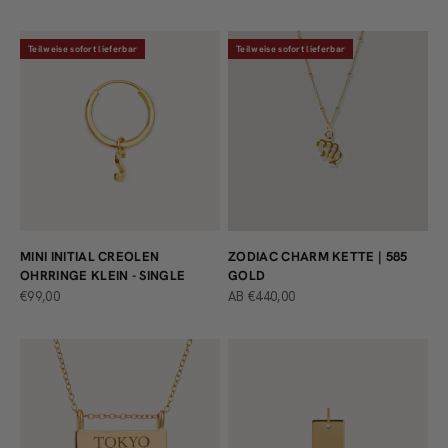
Teilweise sofort lieferbar
Teilweise sofort lieferbar
MINI INITIAL CREOLEN
ZODIAC CHARM KETTE | 585
OHRRINGE KLEIN - SINGLE
GOLD
ANGEBOT
ANGEBOT
€99,00
AB €440,00