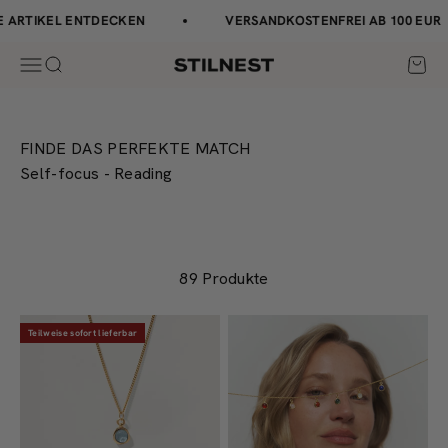
Zum Inhalt springen
↵
↵
↵
↵
Barrierefreiheits-Widget öffnen
Zum Inhalt springen
Zum Menü springen
Fußzeile springen
RTIKEL ENTDECKEN
VERSANDKOSTENFREI AB 100 EUR
Navigationsmenü öffnen
Suche öffnen
Waren
Stilnest
FINDE DAS PERFEKTE MATCH
Self-focus - Reading
89 Produkte
Teilweise sofort lieferbar