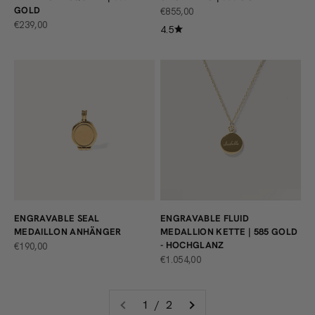
GOLD
ANGEBOT
€855,00
ANGEBOT
€239,00
4.5
ENGRAVABLE SEAL
ENGRAVABLE FLUID
MEDAILLON ANHÄNGER
MEDALLION KETTE | 585 GOLD
- HOCHGLANZ
ANGEBOT
€190,00
ANGEBOT
€1.054,00
1 / 2