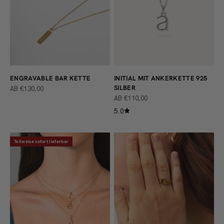
ENGRAVABLE BAR KETTE
INITIAL MIT ANKERKETTE 925
SILBER
ANGEBOT
AB €130,00
ANGEBOT
AB €110,00
5.0
Teilweise sofort lieferbar