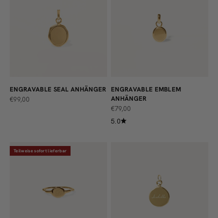
ENGRAVABLE SEAL ANHÄNGER
ENGRAVABLE EMBLEM
ANHÄNGER
ANGEBOT
€99,00
ANGEBOT
€79,00
5.0
Teilweise sofort lieferbar