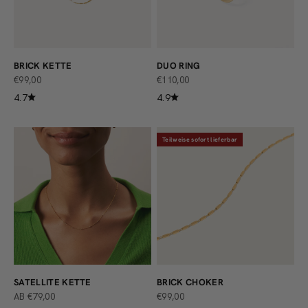
BRICK KETTE
DUO RING
ANGEBOT
ANGEBOT
€99,00
€110,00
4.7
4.9
Teilweise sofort lieferbar
SATELLITE KETTE
BRICK CHOKER
ANGEBOT
ANGEBOT
AB €79,00
€99,00