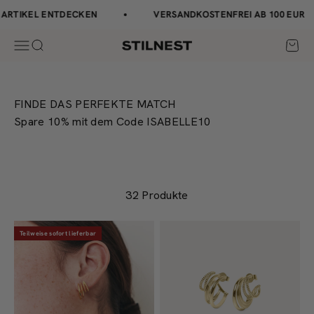
Zum Inhalt springen
↵
↵
↵
↵
Barrierefreiheits-Widget öffnen
Zum Inhalt springen
Zum Menü springen
Fußzeile springen
RTIKEL ENTDECKEN
VERSANDKOSTENFREI AB 100 EUR
Navigationsmenü öffnen
Suche öffnen
Waren
Stilnest
FINDE DAS PERFEKTE MATCH
Spare 10% mit dem Code ISABELLE10
32 Produkte
Teilweise sofort lieferbar