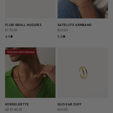
FLUID SMALL HUGGIES
SATELLITE ARMBAND
ANGEBOT
ANGEBOT
€170,00
€69,00
4.9
5.0
Teilweise sofort lieferbar
KORDELKETTE
DUO EAR CUFF
ANGEBOT
ANGEBOT
AB €140,00
€69,00