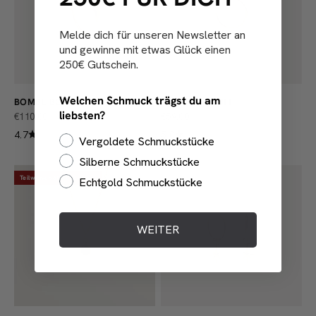
Melde dich für unseren Newsletter an
und gewinne mit etwas Glück einen
250€ Gutschein.
Welchen Schmuck trägst du am
BOMBÉ BOLD RING
BASIC EAR CUFF
liebsten?
ANGEBOT
ANGEBOT
€110,00
€59,00
4.7
5.0
Vergoldete Schmuckstücke
Silberne Schmuckstücke
Teilweise sofort lieferbar
Echtgold Schmuckstücke
WEITER