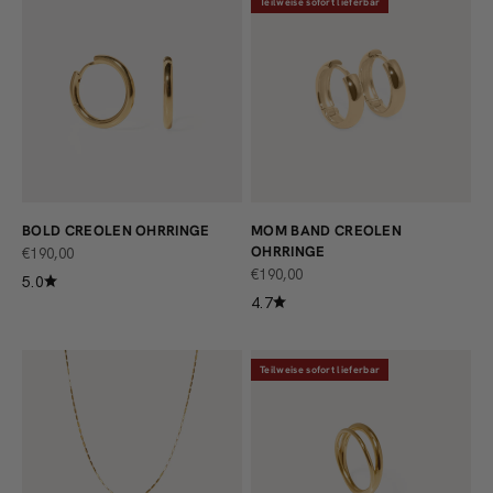
Teilweise sofort lieferbar
BOLD CREOLEN OHRRINGE
MOM BAND CREOLEN
OHRRINGE
ANGEBOT
€190,00
ANGEBOT
€190,00
5.0
4.7
Teilweise sofort lieferbar