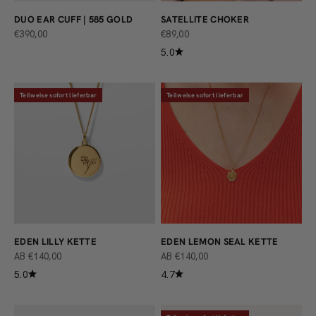
DUO EAR CUFF | 585 GOLD
SATELLITE CHOKER
ANGEBOT
ANGEBOT
€390,00
€89,00
5.0
Teilweise sofort lieferbar
Teilweise sofort lieferbar
EDEN LILLY KETTE
EDEN LEMON SEAL KETTE
ANGEBOT
ANGEBOT
AB €140,00
AB €140,00
5.0
4.7