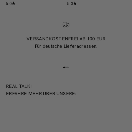
5.0
5.0
VERSANDKOSTENFREI AB 100 EUR
Für deutsche Lieferadressen.
Gehe zu Element 1
Gehe zu Element 2
Gehe zu Element 3
REAL TALK!
ERFAHRE MEHR ÜBER UNSERE:
PRODUKTION