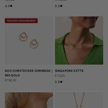
4.9
5.0
TEILWEISE VERSANDBEREIT
DUO OHRSTECKER OHRRINGE |
SINGAPORE KETTE
585 GOLD
ANGEBOT
€74,00
ANGEBOT
€740,00
5.0