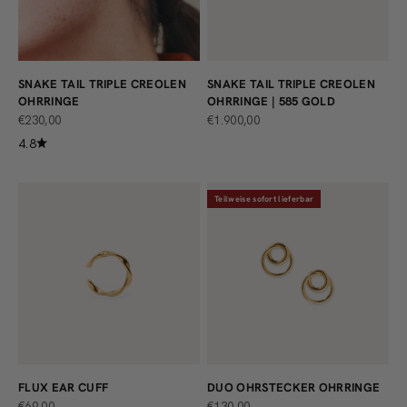
SNAKE TAIL TRIPLE CREOLEN
SNAKE TAIL TRIPLE CREOLEN
OHRRINGE
OHRRINGE | 585 GOLD
ANGEBOT
ANGEBOT
€230,00
€1.900,00
4.8
Teilweise sofort lieferbar
FLUX EAR CUFF
DUO OHRSTECKER OHRRINGE
ANGEBOT
ANGEBOT
€69,00
€130,00