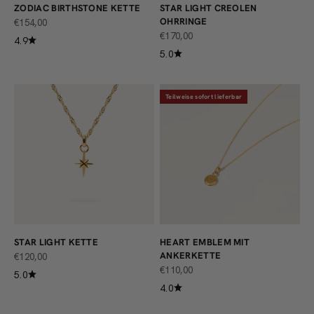
ZODIAC BIRTHSTONE KETTE
STAR LIGHT CREOLEN
OHRRINGE
ANGEBOT
€154,00
ANGEBOT
€170,00
4.9
5.0
Teilweise sofort lieferbar
STAR LIGHT KETTE
HEART EMBLEM MIT
ANKERKETTE
ANGEBOT
€120,00
ANGEBOT
€110,00
5.0
4.0