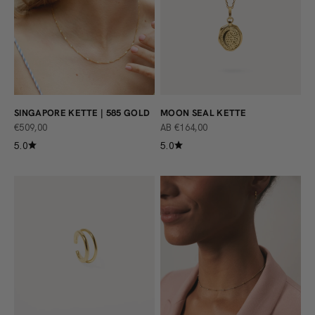
SINGAPORE KETTE | 585 GOLD
MOON SEAL KETTE
ANGEBOT
ANGEBOT
€509,00
AB €164,00
5.0
5.0