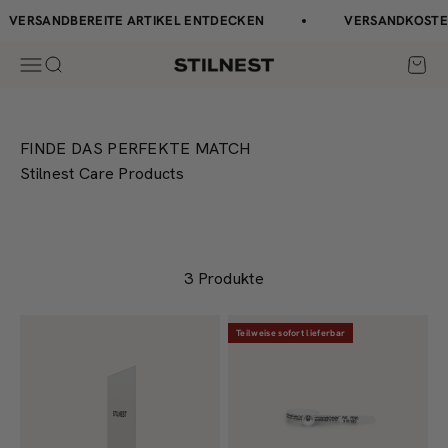
Zum Inhalt springen
↵
↵
↵
↵
Barrierefreiheits-Widget öffnen
Zum Inhalt springen
Zum Menü springen
Fußzeile springen
VERSANDBEREITE ARTIKEL ENTDECKEN
VERSANDKOSTEN
Navigationsmenü öffnen
Suche öffnen
Waren
Stilnest
FINDE DAS PERFEKTE MATCH
Stilnest Care Products
3 Produkte
Teilweise sofort lieferbar