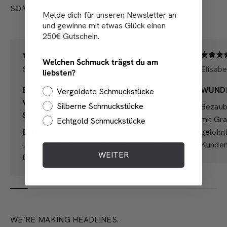
SOME LOVE NOTES
Melde dich für unseren Newsletter an
und gewinne mit etwas Glück einen
250€ Gutschein.
Welchen Schmuck trägst du am
Sarah
Elisabe
liebsten?
ENDLICH
WUND
Vergoldete Schmuckstücke
VERANTWORTUNGSVOLLER
Silberne Schmuckstücke
Bezaub
SCHMUCK!
mit Gra
Echtgold Schmuckstücke
Ein Unternehmen, dass Nachhaltigkeit
gelohn
und faire Fertigung ernst nimmt. Tolle
Kunden
WEITER
Designs und unglaublich gute Qualität!
WE’RE MAKING HEADLINES.