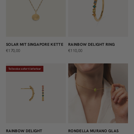
SOLAR MIT SINGAPORE KETTE
RAINBOW DELIGHT RING
ANGEBOT
ANGEBOT
€170,00
€110,00
Teilweise sofort lieferbar
RAINBOW DELIGHT
RONDELLA MURANO GLAS