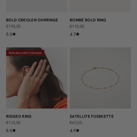
BOLD CREOLEN OHRRINGE
BOMBÉ BOLD RING
ANGEBOT
ANGEBOT
€190,00
€110,00
5.0
4.7
Teilweise sofort lieferbar
RIDGED RING
SATELLITE FUSSKETTE
ANGEBOT
ANGEBOT
€110,00
€69,00
5.0
4.9