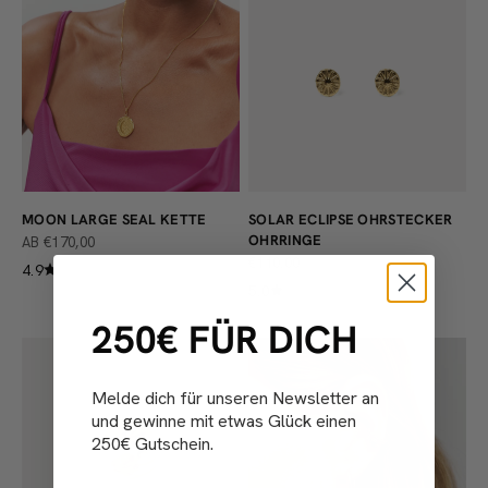
MOON LARGE SEAL KETTE
SOLAR ECLIPSE OHRSTECKER
OHRRINGE
ANGEBOT
AB €170,00
ANGEBOT
€110,00
4.9
5.0
250€ FÜR DICH
Melde dich für unseren Newsletter an
und gewinne mit etwas Glück einen
250€ Gutschein.