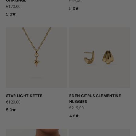
OHRRINGE
ANGEBOT
€69,00
ANGEBOT
€170,00
5.0
5.0
STAR LIGHT KETTE
EDEN CITRUS CLEMENTINE
HUGGIES
ANGEBOT
€120,00
ANGEBOT
€219,00
5.0
4.6