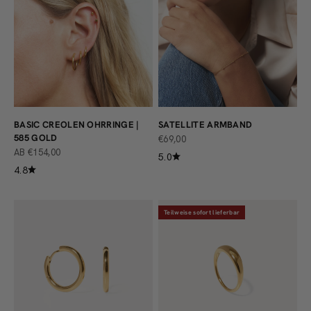
BASIC CREOLEN OHRRINGE |
SATELLITE ARMBAND
585 GOLD
ANGEBOT
€69,00
ANGEBOT
AB €154,00
5.0
4.8
Teilweise sofort lieferbar