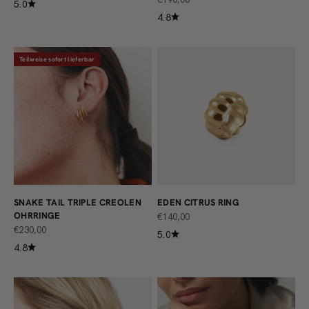
5.0
4.8
Teilweise sofort lieferbar
SNAKE TAIL TRIPLE CREOLEN
EDEN CITRUS RING
OHRRINGE
ANGEBOT
€140,00
ANGEBOT
€230,00
5.0
4.8