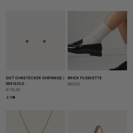
DOT OHRSTECKER OHRRINGE |
BRICK FUSSKETTE
585 GOLD
ANGEBOT
€89,00
ANGEBOT
€190,00
4.9