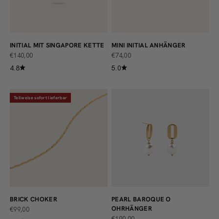
INITIAL MIT SINGAPORE KETTE
MINI INITIAL ANHÄNGER
ANGEBOT
ANGEBOT
€140,00
€74,00
4.8
5.0
Teilweise sofort lieferbar
BRICK CHOKER
PEARL BAROQUE O
OHRHÄNGER
ANGEBOT
€99,00
ANGEBOT
€190,00