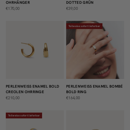
OHRHÄNGER
DOTTED GRÜN
ANGEBOT
ANGEBOT
€170,00
€39,00
Teilweise sofort lieferbar
PERLENWEISS ENAMEL BOLD C
PERLENWEISS ENAMEL BOMBÉ B
REOLEN OHRRINGE
OLD RING
ANGEBOT
ANGEBOT
€210,00
€164,00
Teilweise sofort lieferbar