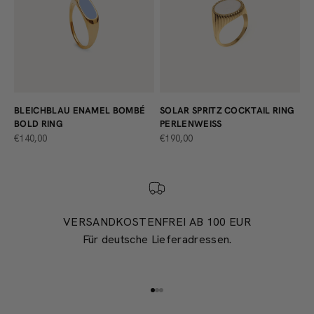
BLEICHBLAU ENAMEL BOMBÉ
SOLAR SPRITZ COCKTAIL RING
BOLD RING
PERLENWEISS
ANGEBOT
ANGEBOT
€140,00
€190,00
VERSANDKOSTENFREI AB 100 EUR
Für deutsche Lieferadressen.
Gehe zu Element 1
Gehe zu Element 2
Gehe zu Element 3