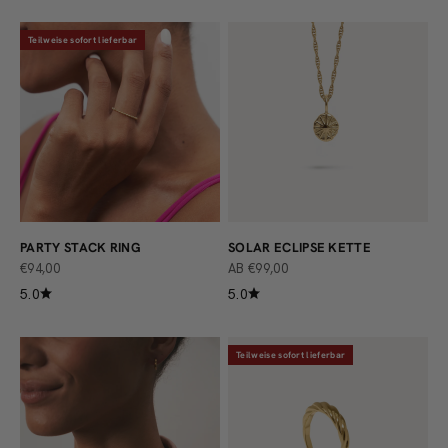
Teilweise sofort lieferbar
PARTY STACK RING
SOLAR ECLIPSE KETTE
ANGEBOT
ANGEBOT
€94,00
AB €99,00
5.0
5.0
Teilweise sofort lieferbar