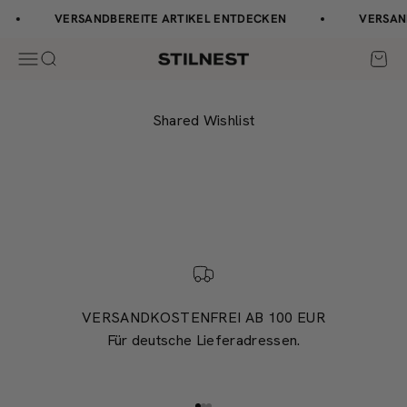
Zum Inhalt springen
↵
↵
↵
↵
Barrierefreiheits-Widget öffnen
Zum Inhalt springen
Zum Menü springen
Fußzeile springen
VERSANDBEREITE ARTIKEL ENTDECKEN
VERSAND
Navigationsmenü öffnen
Suche öffnen
Waren
Stilnest
Shared Wishlist
VERSANDKOSTENFREI AB 100 EUR
Für deutsche Lieferadressen.