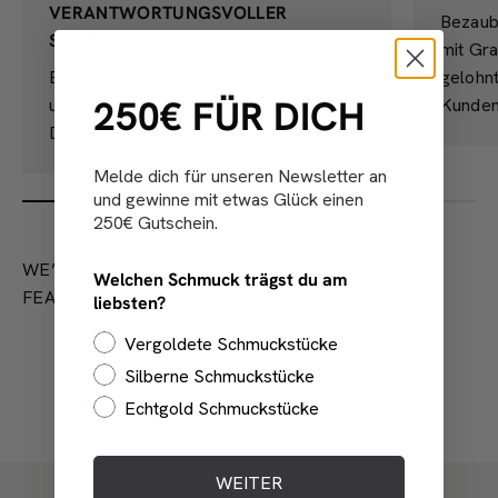
VERANTWORTUNGSVOLLER
Bezaub
SCHMUCK!
mit Gra
Ein Unternehmen, dass Nachhaltigkeit
gelohn
250€ FÜR DICH
und faire Fertigung ernst nimmt. Tolle
Kunden
Designs und unglaublich gute Qualität!
Melde dich für unseren Newsletter an
und gewinne mit etwas Glück einen
250€ Gutschein.
WE’RE MAKING HEADLINES.
Welchen Schmuck trägst du am
FEATURED IN
liebsten?
Vergoldete Schmuckstücke
Silberne Schmuckstücke
Echtgold Schmuckstücke
WEITER