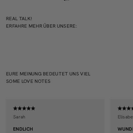
Gehe zu Element 1
Gehe zu Element 2
Gehe zu Element 3
REAL TALK!
ERFAHRE MEHR ÜBER UNSERE:
PRODUKTION
EURE MEINUNG BEDEUTET UNS VIEL
SOME LOVE NOTES
Sarah
Elisabe
ENDLICH
WUND