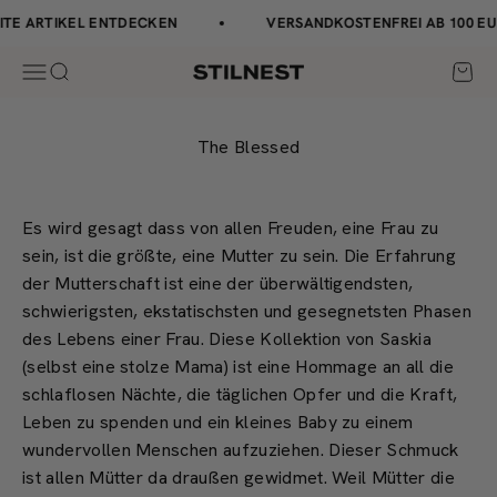
Zum Inhalt springen
↵
↵
↵
↵
Barrierefreiheits-Widget öffnen
Zum Inhalt springen
Zum Menü springen
Fußzeile springen
TE ARTIKEL ENTDECKEN
VERSANDKOSTENFREI AB 100 EU
Navigationsmenü öffnen
Suche öffnen
Waren
Stilnest
The Blessed
Es wird gesagt dass von allen Freuden, eine Frau zu
sein, ist die größte, eine Mutter zu sein. Die Erfahrung
der Mutterschaft ist eine der überwältigendsten,
schwierigsten, ekstatischsten und gesegnetsten Phasen
des Lebens einer Frau. Diese Kollektion von Saskia
(selbst eine stolze Mama) ist eine Hommage an all die
schlaflosen Nächte, die täglichen Opfer und die Kraft,
Leben zu spenden und ein kleines Baby zu einem
wundervollen Menschen aufzuziehen. Dieser Schmuck
ist allen Mütter da draußen gewidmet. Weil Mütter die