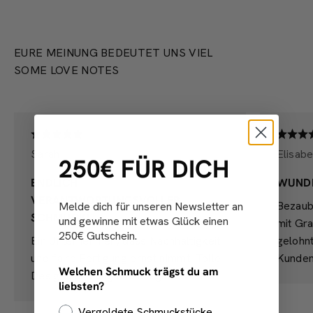
EURE MEINUNG BEDEUTET UNS VIEL
SOME LOVE NOTES
Sarah
Elisabe
250€ FÜR DICH
ENDLICH
WUND
VERANTWORTUNGSVOLLER
Bezaub
Melde dich für unseren Newsletter an
SCHMUCK!
und gewinne mit etwas Glück einen
mit Gra
250€ Gutschein.
Ein Unternehmen, dass Nachhaltigkeit
gelohn
und faire Fertigung ernst nimmt. Tolle
Kunden
Welchen Schmuck trägst du am
Designs und unglaublich gute Qualität!
liebsten?
Vergoldete Schmuckstücke