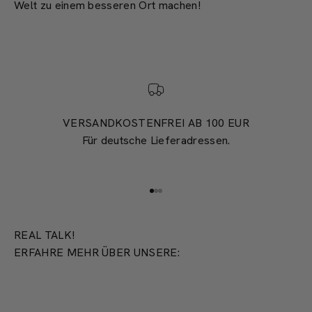
Welt zu einem besseren Ort machen!
VERSANDKOSTENFREI AB 100 EUR
Für deutsche Lieferadressen.
Gehe zu Element 1
Gehe zu Element 2
Gehe zu Element 3
REAL TALK!
ERFAHRE MEHR ÜBER UNSERE:
PRODUKTION