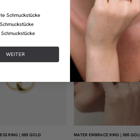
ete Schmuckstücke
 Schmuckstücke
d Schmuckstücke
Teilweise sofort lieferbar
WEITER
SS RING | 585 GOLD
MATER EMBRACE RING | 585 GOL