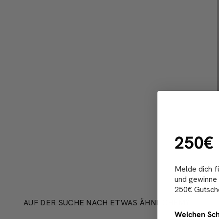
250€
Melde dich f
und gewinne 
250€ Gutsche
AUF DER SUCHE NACH ETWAS ÄHNLICHEM?
Welchen Sch