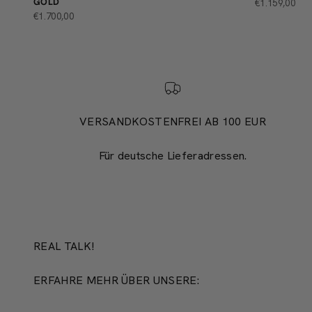
GOLD
ANGEBOT
€1.159,00
ANGEBOT
€1.700,00
VERSANDKOSTENFREI AB 100 EUR
Für deutsche Lieferadressen.
REAL TALK!
ERFAHRE MEHR ÜBER UNSERE: