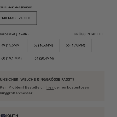
ERIAL:
14K MASSIVGOLD
14K MASSIVGOLD
GRÖSSENTABELLE
GGRÖSSE:
49 (15.6MM)
49 (15.6MM)
52 (16.6MM)
56 (17.8MM)
60 (19.1 MM)
64 (20.4MM)
UNSICHER, WELCHE RINGGRÖSSE PASST?
Kein Problem! Bestelle dir
hier
deinen kostenlosen
Ringgrößenmesser.
IOLITH