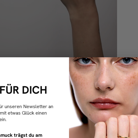
 FÜR DICH
ür unseren Newsletter an
mit etwas Glück einen
in.
muck trägst du am