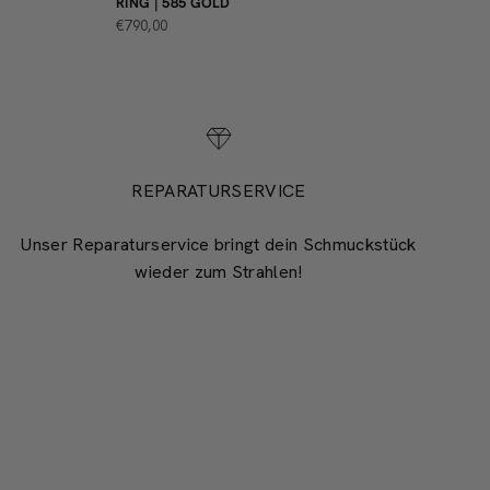
ING | 585 GOLD
ANGEBOT
€790,00
REPARATURSERVICE
Unser Reparaturservice bringt dein Schmuckstück
wieder zum Strahlen!