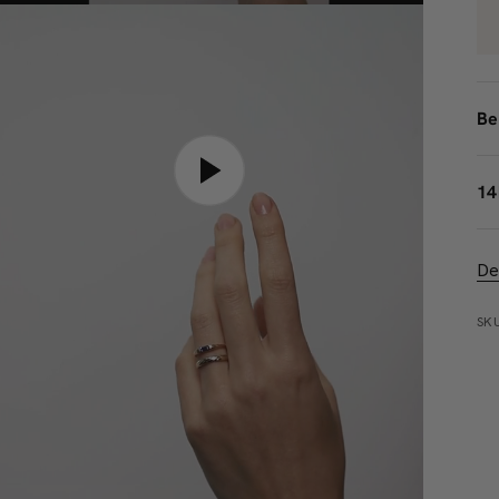
Be
14
De
SKU