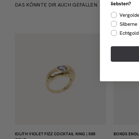
liebsten?
DAS KÖNNTE DIR AUCH GEFALLEN
Vergold
Silberne
Echtgol
IOLITH VIOLET FIZZ COCKTAIL RING | 585
BONDS ENDLE