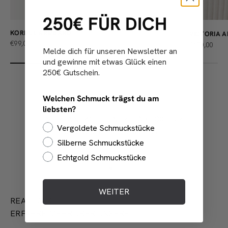
250€ FÜR DICH
KORDEL ARMBAND
VICTORIA 
ANGEBOT
€99,00
ANGEBOT
€170,00
Melde dich für unseren Newsletter an
und gewinne mit etwas Glück einen
250€ Gutschein.
Welchen Schmuck trägst du am
liebsten?
VERSANDKOSTENFREI AB 100 EUR
Vergoldete Schmuckstücke
Für deutsche Lieferadressen.
Silberne Schmuckstücke
Echtgold Schmuckstücke
Gehe zu Element 1
Gehe zu Element 2
Gehe zu Element 3
WEITER
REAL TALK!
ERFAHRE MEHR ÜBER UNSERE: