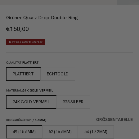
Grüner Quarz Drop Double Ring
Angebot
€150,00
Teilweise sofort lieferbar
QUALITÄT:
PLATTIERT
PLATTIERT
ECHTGOLD
MATERIAL:
24K GOLD VERMEIL
24K GOLD VERMEIL
925 SILBER
GRÖSSENTABELLE
RINGGRÖSSE:
49 (15.6MM)
49 (15.6MM)
52 (16.6MM)
54 (17.2MM)