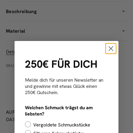
Beschreibung
Material
Details zur Produktsicherheit
250€ FÜR DICH
SKU: 0612752424_49
Melde dich für unseren Newsletter an
und gewinne mit etwas Glück einen
250€ Gutschein.
Welchen Schmuck trägst du am
AUF DER SUCHE NACH ETWAS ÄHNLICHEM?
liebsten?
DAS KÖNNTE DIR AUCH GEFALLEN
Vergoldete Schmuckstücke