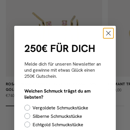
250€ FÜR DICH
Melde dich für unseren Newsletter an
und gewinne mit etwas Glück einen
250€ Gutschein.
ROSA TURMALIN TRINE HUGGIES OHRRINGE | 585
DIAMANT TR
GOLD
ANGEBOT
€890,00
Welchen Schmuck trägst du am
ANGEBOT
€740,00
liebsten?
Vergoldete Schmuckstücke
Silberne Schmuckstücke
Echtgold Schmuckstücke