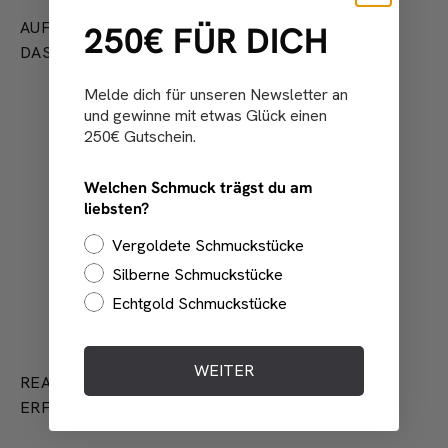
AUF DER SUCHE NACH ETWAS ÄHNLICHEM?
250€ FÜR DICH
DAS KÖNNTE DIR AUCH GEFALLEN
Melde dich für unseren Newsletter an
und gewinne mit etwas Glück einen
250€ Gutschein.
Welchen Schmuck trägst du am
liebsten?
VERSANDKOSTENFREI AB 100 EUR
Vergoldete Schmuckstücke
Für deutsche Lieferadressen.
Silberne Schmuckstücke
Echtgold Schmuckstücke
Gehe zu Element 1
Gehe zu Element 2
Gehe zu Element 3
WEITER
REAL TALK!
ERFAHRE MEHR ÜBER UNSERE: