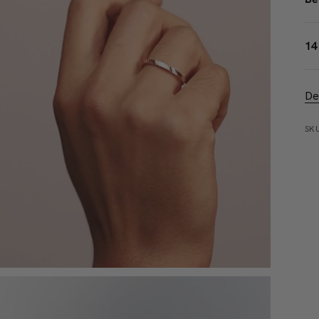
14
De
SKU