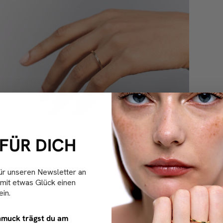
 FÜR DICH
ür unseren Newsletter an
mit etwas Glück einen
in.
muck trägst du am