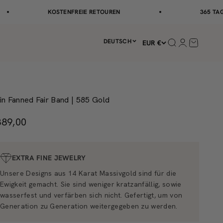
KOSTENFREIE RETOUREN
365 TAGE KOST
DEUTSCH
Suche öffnen
Kundenkonto
Warenkor
EUR €
in Fanned Fair Band | 585 Gold
ngebot
889,00
EXTRA FINE JEWELRY
Unsere Designs aus 14 Karat Massivgold sind für die
Ewigkeit gemacht. Sie sind weniger kratzanfällig, sowie
wasserfest und verfärben sich nicht. Gefertigt, um von
Generation zu Generation weitergegeben zu werden.