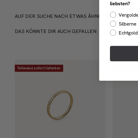
liebsten?
Vergold
AUF DER SUCHE NACH ETWAS ÄHNLICHEM?
Silberne
DAS KÖNNTE DIR AUCH GEFALLEN
Echtgol
Teilweise sofort lieferbar
Teilweise sof