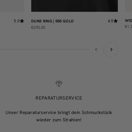
WID
5.0
4.5
DUNE RING | 585 GOLD
AN
€1.
ANGEBOT
€290,00
Zurück
Vor
REPARATURSERVICE
Unser Reparaturservice bringt dein Schmuckstück
wieder zum Strahlen!