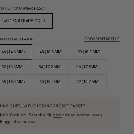
ERIAL:
14CT FAIRTRADE-GOLD
14CT FAIRTRADE-GOLD
GRÖSSENTABELLE
GGRÖSSE:
46 (14.6 MM)
46 (14.6 MM)
48 (15.3 MM)
50 (15.9 MM)
52 (16.6MM)
54 (17.2 MM)
56 (17.8MM)
58 (18.5 MM)
60 (19.1MM)
62 (19.7 MM)
UNSICHER, WELCHE RINGGRÖSSE PASST?
Kein Problem! Bestelle dir
hier
deinen kostenlosen
Ringgrößenmesser.